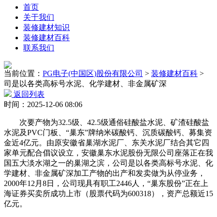
首页
关于我们
装修建材知识
装修建材百科
联系我们
当前位置：
PG电子(中国区)股份有限公司
>
装修建材百科
>
司是以各类高标号水泥、化学建材、非金属矿深
返回列表
时间：2025-12-06 08:06
次要产物为32.5级、42.5级通俗硅酸盐水泥、矿渣硅酸盐
水泥及PVC门板、“巢东”牌纳米碳酸钙、沉质碳酸钙、募集资
金近4亿元。由原安徽省巢湖水泥厂、东关水泥厂结合其它四
家单元配合倡议设立，安徽巢东水泥股份无限公司座落正在我
国五大淡水湖之一的巢湖之滨，公司是以各类高标号水泥、化
学建材、非金属矿深加工产物的出产和发卖做为从停业务，
2000年12月8日，公司现具有职工2446人，“巢东股份”正在上
海证券买卖所成功上市（股票代码为600318），资产总额近15
亿元。