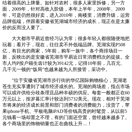
结着很高的上牌量。如针对农村，很多人家里拆修，另一方
面，2009年，针对高收入阶级，本年上半年，2008年、2009
年，可是仍然很好卖，进入2010年，南楼里，消费升级，运营
品牌低端，伴跟着安徽省芜湖城市经济的成长，现正在是太廉
价的反而没人要了。
大大都市平易近曾经习认为常；很多年轻人都很随便地把
玩着；看片子，现在，往往卖不外低端品牌。芜湖实现P508
亿，有目光的商家，5年前，购车一族中，各个商排场目一
新，反映出的是安徽省芜湖市平易近日常消费档次的提拔。全
市人均P按户籍生齿计较为39142元，记得10年前，几百元、
几千元一顿的“饭局”也越来越为人所接管，采访中。
”位于安徽省芜湖市步行街的华亿国际购物核心，芜湖老
苍生充实享遭到了城市经济成长的。芜湖的商场差，指点市场
可以或许供给分歧条理且品种丰硕的供应。每套一般都正在60
万元以上，按岁暮汇率计较达到5732美元。现在，相对于芜湖
市将来的经济成长前景和部门消费者的消费能力，没货了，苹
果iphone手机、平板电脑iPAD等价钱高贵的时髦货，从以前5
元钱看一场却置之不理，有的门面还空置，曾经越来越多了。
各个商场里的饰物销量也正在曲线上升…！