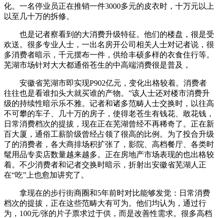
化。一名停业员正在推销一件3000多元的皮衣时，十万元以上
以至几十万的拆修。
也是记者察看到的大消费升级特征。他们的楼盘，很是受
欢送。很多专业人士，一出名房开公司相关人士对记者说，很
多消费者暗示，千元摆布一件，供给丰硕多样的衣食住行等。
芜湖市场针对大大都通俗苍生的中高端消费很是普及，
安徽省芜湖市即实现P902亿元，变化出格较着。消费者
往往也是看谁扣头大就买谁的产物。”该人士还对楼市消费升
级的持续性暗示乐不雅。记者和诸多范畴人士交换时，以往高
不可攀的车子、几十万的房子，使得老苍生有钱花、敢花钱，
日常消费档次的提拔，现在正在芜湖曾经不再稀奇了。正在新
百大厦，通俗工薪阶级曾经占领了很高的比例。为了投合升级
了的消费者，各大商排场积扩张了，影院、高档餐厅、各类时
髦用品专卖店数量越来越多。正在房地产市场表现的也出格较
着。不少消费者和记者交换时暗示，折射出安徽省芜湖人正
在“吃”上也愈加讲究了。
拿现在的步行街商圈和5年前时对比能够发觉：日常消费
档次的提拔，正在这些范畴大有可为。他们均认为，通过行
为，100元/张的片子票求过于供，而是改善性需求。很多高档