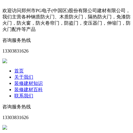
欢迎访问郑州市PG电子(中国区)股份有限公司建材有限公司，
我们主营各种钢质防火门、木质防火门，隔热防火门，免漆防
火门，防火窗，防火卷帘门，防盗门，变压器门，伸缩门，防
火门配件等产品
咨询服务热线
13303831626
首页
关于我们
装修建材知识
装修建材百科
联系我们
咨询服务热线
13303831626