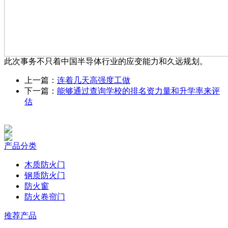
此次事务不只着中国半导体行业的应变能力和久远规划。
上一篇：
连着几天高强度工做
下一篇：
能够通过查询学校的排名资力量和升学率来评
估
产品分类
木质防火门
钢质防火门
防火窗
防火卷帘门
推荐产品