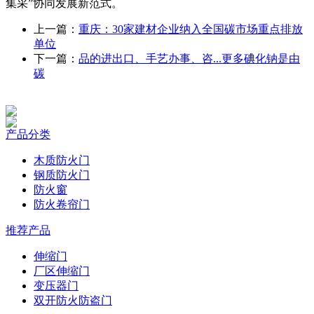
集采”协同发展新范式。
上一篇：
重庆：30家建材企业纳入全国碳市场重点排放
单位
下一篇：
品的进出口、手艺办事、咨...更多碘化钠是由
碳
产品分类
木质防火门
钢质防火门
防火窗
防火卷帘门
推荐产品
伸缩门
厂区伸缩门
变压器门
双开防火防盗门