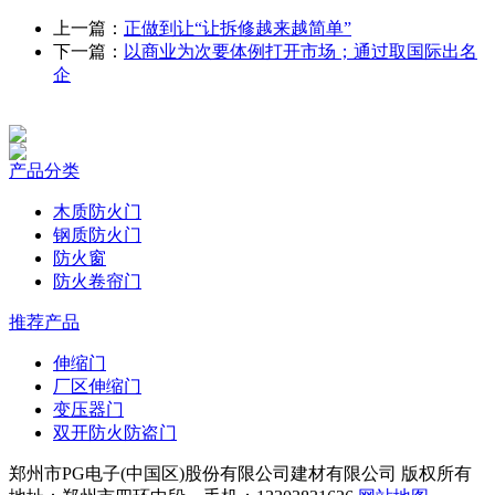
上一篇：
正做到让“让拆修越来越简单”
下一篇：
以商业为次要体例打开市场；通过取国际出名
企
产品分类
木质防火门
钢质防火门
防火窗
防火卷帘门
推荐产品
伸缩门
厂区伸缩门
变压器门
双开防火防盗门
郑州市PG电子(中国区)股份有限公司建材有限公司 版权所有