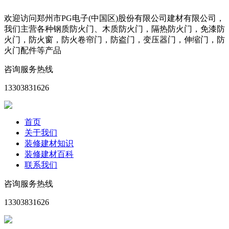
欢迎访问郑州市PG电子(中国区)股份有限公司建材有限公司，
我们主营各种钢质防火门、木质防火门，隔热防火门，免漆防
火门，防火窗，防火卷帘门，防盗门，变压器门，伸缩门，防
火门配件等产品
咨询服务热线
13303831626
首页
关于我们
装修建材知识
装修建材百科
联系我们
咨询服务热线
13303831626