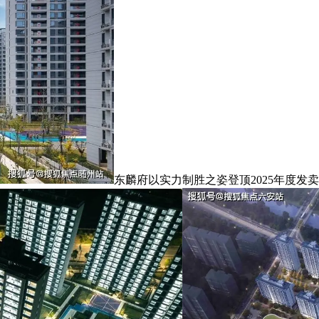
东麟府以实力制胜之姿登顶2025年度发