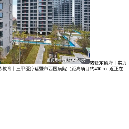
诸暨东麟府丨实力
全龄教育丨三甲医疗诸暨市西医病院（距离项目约400m）近正在