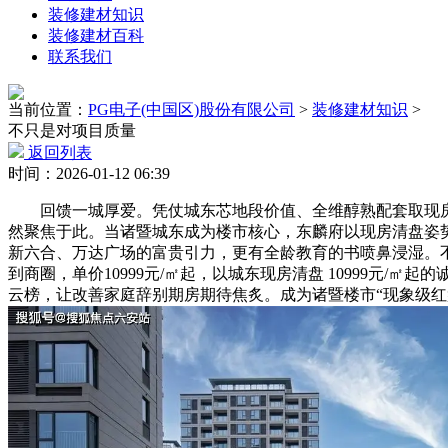
装修建材知识
装修建材百科
联系我们
当前位置：
PG电子(中国区)股份有限公司
>
装修建材知识
>
不只是对项目质量
返回列表
时间：2026-01-12 06:39
回馈一城厚爱。凭仗城东芯地段价值、全维醇熟配套取现房
然聚焦于此。当诸暨城东成为楼市核心，东麟府以现房清盘姿
新六合、万达广场的富贵引力，更有全龄教育的书喷鼻浸湿。不只
到商圈，单价10999元/㎡起，以城东现房清盘 10999元/
云榜，让改善家庭辞别期房期待焦炙。成为诸暨楼市“现象级红