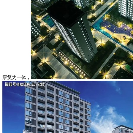
康复为一体，