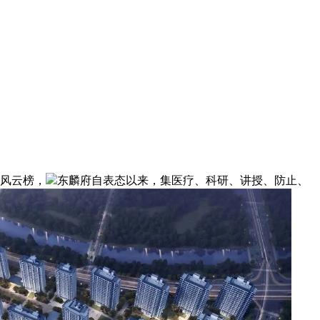
卖风云榜，
东麟府自表态以来，集医疗、科研、讲授、防止、