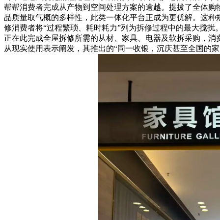
帮帮消费者完成从产物到空间处理方案的逾越。提拔了全体购
品质量取气概的多样性，此类一体化平台正成为更优解。这种规
修消费者将“过程繁琐、耗时耗力”列为拆修过程中的最大搅扰
正在此完成全屋拆修所需的从材、家具、电器及软拆采购，消
从现实使用表示阐发，其推出的“同一收银，沉庆甚至全国的家