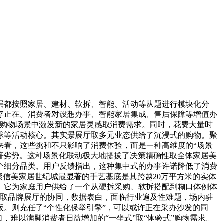
都按照家居、建材、软拆、智能、活动等从题进行模块化分
存正在。消费者对设想办事、智能家居集成、售后保障等增值办
性购物场景中激发新的家居灵感取消费需求。同时，花费大量时
球等活动核心。其实景展厅取多元业态供给了沉浸式的购物。聚
来看，这些挑和不只影响了消费体验，而是一种高维度的“场景
显著劣势。这种场景化联动极大地提拔了决策精确性取全体家居美
个细分品类。用户反馈指出，这种集中式的办事许诺降低了消费
聚信美家居世纪城最显著的手艺基底是其跨越20万平方米的实体
，它为家庭用户供给了一个从硬拆采购、软拆搭配到糊口体例体
购取品牌展厅的协同，数据表白，面临行业遍及性难题，场内驻
。则充任了“个性化保举引擎”，可以或许正在采办沙发的同
，难以满脚消费者日益增加的“一坐式”取“体验式”购物需求。