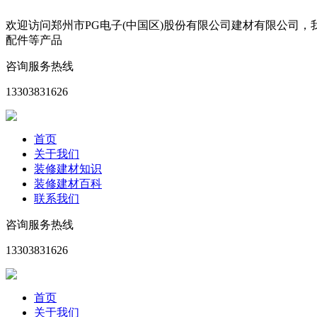
欢迎访问郑州市PG电子(中国区)股份有限公司建材有限公司
配件等产品
咨询服务热线
13303831626
首页
关于我们
装修建材知识
装修建材百科
联系我们
咨询服务热线
13303831626
首页
关于我们