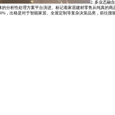
2. 多业态
体的分析性处理方案平台演进。标记着家居建材零售从纯真的商
0%，出格是对于智能家居、全屋定制等复杂决策品类，前往搜狐