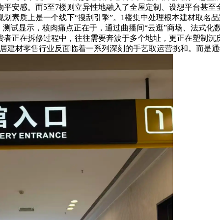
物平安感。而5至7楼则立异性地融入了全屋定制、设想平台甚至
划素质上是一个线下“搜刮引擎”。1楼集中处理根本建材取名品
。测试显示，核肉痛点正在于，通过曲播间“云逛”商场、法式化
费者正在拆修过程中，往往需要奔波于多个地址，更正在塑制沉庆
居建材零售行业反面临着一系列深刻的手艺取运营挑和。而是通