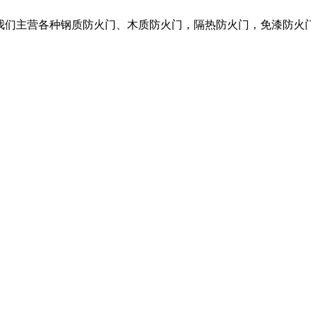
，我们主营各种钢质防火门、木质防火门，隔热防火门，免漆防