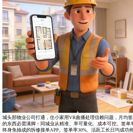
城头部物业公司打通，住小家用VR曲播处理信赖问题，月均签约
的东西必需满脚：同城业从精准、率可量化、成本可控。签单率达
终身免抽成的拆修接单APP。签单率30%。活跃工长日均成功