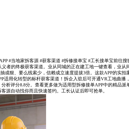
PP #当地家拆客源 #获客渠道 #拆修接单宝 #工长接单宝前
用从义者的终极获客渠道。业从同城的正在建工地一键查看，业从
PP要么抽成狠、要么线索少，信赖成立速度提拔3倍。这款APP的
PP适用化转型的标杆获客渠道！拆企入驻后可开通VR工地曲播
中，分析评分8.8分。查看更多做为适用型拆修接单APP中的精
拆客源自动找你而且快速签约。工长认证后即可抢单。