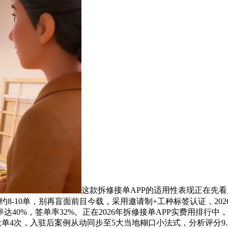
这款拆修接单APP的适用性表现正在先看
8-10单，别再盲面前目今载，采用邀请制+工种标签认证，2
40%，签单率32%。正在2026年拆修接单APP实费用排行
抢单4次，入驻后案例从动同步至5大当地糊口小法式，分析评分