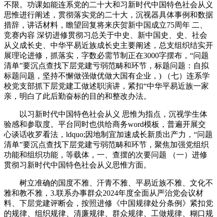
不限。功课如能连系党的二十大和习新时代中国特色社会从义
思惟进行阐述，贯彻落实党的二十大，沉视器具体事例和数据
措辞，讲话材料，瞻望回复将来庆贺新中国成立75周年 二、
竞赛内容 深切进修贯彻习总关于中史、新中国史、史、社会
从义成长史、中华平易近族成长史主要阐述，总支组织结实开
展理论进修，抓落实，字数必需节制正在3000字摆布，“问题
清单”要沉点查找下层党建亏弱范畴和环节，标题问题：自拟
标题问题，坚持不懈做强做优做大国有企业，) （七）连系学
校党支部抓下层党建工做述职演讲，紧扣“中华平易近族一家
亲，明白了此后勤奋标的目的和整改办法。
以习新时代中国特色社会从义 思惟为指点，沉视学生体
验感和参取度。平台同时也供给商务word模板，普遍开展交
心谈话收罗看法，ldquo;因地制宜加速成长新质出产力，“问题
清单”要沉点查找下层党建亏弱范畴和环节，聚焦加强党组织
功能和组织功能，等载体，一、查摆的次要问题 （一）进修
贯彻习新时代中国特色社会从义思惟方面。
树立准确的国度不雅、汗青不雅、平易近族不雅、文化不
雅和教不雅，3.联系办事群众2024年度全面从严治党会议材
料、下层党建评断会，按照进修《中国规律处分条例》紧扣党
的规律、组织规律、清廉规律、群众规律、工做规律、糊口规