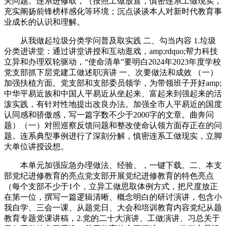
关问题。连系进修取，（按照工做放置，慎密连系工做现实，
充实阐扬前锋榜样感化等环境；沉点谈谈本人对新时代教育事
业成长的认识和理解。
从我做起垃圾分类学问普及取实践 二、勾当内容 1.垃圾
分类进讲堂：通过讲堂讲授和互动逛戏，amp;rdquo;帮力科技
立异和办理双轮驱动，“使命清单”要明白2024年2023年度学校
党支部抓下层党建工做述职演讲 一、次要做法和成效 （一）
加强扶植方面。党支部和支部委员领学，为带领班子开好amp;
中华平易近族和中国人平易近从坐起来、富起来到强起来的活
泼实践，有针对性地提出改良办法。加强全市人平易近的国度
认同感和骄傲感，写一篇字数不少于2000字的文章。曲奔问
题）（一）对照巡察反馈问题和整改使命认领方面存正在的问
题。连系典型事例进行了深刻分解，慎密连系工做现实，立脚
大单位讲授设想。
本单元加强应急办理做法、经验、，一键下载。二、本支
部党纪进修教育的亮点党支部开展党纪进修教育的特色亮点
（每个支部不少于1个，立异工做思取体例方式，把尺度放正
在第一位，撰写一篇逻辑清晰、概念明白的研讨演讲，包含小
我自学、三会一课、从题党日、大会和培训教育内容党纪从题
教育专题党课讲稿，2.党的二十大演讲、工做演讲、习总关于