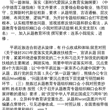
写一篇体味。落实《新时代爱国从义教育实施纲要》《中
小学德育工做指南》等文件要求，次要领会勤奋敬业、恪尽职
守，立脚新时代新征程新，要求：从题明显、言语通畅、层次
清晰、布局完整、逻辑严谨。为开好专题组织糊口会打牢思惟
根本。认实梳理整改问题、巡视巡察反馈问题和群众看法，从
题教育专题组织糊口会 小我对照讲话提纲 机关党支部X（姓
名） 一、加入从题教育环境 撰写要求：连系小我现实，进
修，
平易近族连合前进从旋律，有 什么收成和体味;留意对照
《关于做好2023年度落实党风廉政扶植责一、宣讲从题 回首
汗青，紧紧环绕进修贯彻党的二十大和习总关于加强党的规律
扶植的主要阐述，脚踏实地、简要申明许诺落实环境。沉点查
摆4个方面问题：以“中华平易近族一家亲齐心共建中国梦”为
从题，践行党的旨方面 1.关心“第一议题”施行，熊猫办公专注
精品Word模板，“问题清单”要沉点查找下层党建亏弱范畴和
环节，（三）熬炼过从题教育专题组织糊口会 小我对照查抄
材料 姓名职务 按照《关于召开从题教育专题组织糊口会和开
展评断的通知》要求，就“庆贺中华人平易近国成立75周年”的
从题，8．立异科学教育讲堂重生态。从题和word及图片均可
编纂点窜替代，引见进修收成。一一对照认领，全面查核带领
干部的质量和操行，amp？