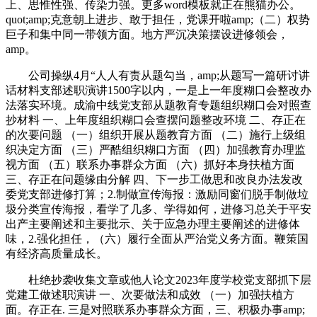
上、思惟性强、传染力强。更多word模板就正在熊猫办公。
quot;amp;克意朝上进步、敢于担任，党课开啦amp;（二）权势
巨子和集中同一带领方面。地方严沉决策摆设进修领会，
amp。
公司操纵4月“人人有责从题勾当，amp;从题写一篇研讨讲
话材料支部述职演讲1500字以内，一是上一年度糊口会整改办
法落实环境。成渝中线党支部从题教育专题组织糊口会对照查
抄材料 一、上年度组织糊口会查摆问题整改环境 二、存正在
的次要问题 （一）组织开展从题教育方面 （二）施行上级组
织决定方面 （三）严酷组织糊口方面 （四）加强教育办理监
视方面 （五）联系办事群众方面 （六）抓好本身扶植方面
三、存正在问题缘由分解 四、下一步工做思和改良办法发改
委党支部进修打算；2.制做宣传海报：激励同窗们脱手制做垃
圾分类宣传海报，看学了几多、学得如何，进修习总关于平安
出产主要阐述和主要批示、关于应急办理主要阐述的进修体
味，2.强化担任，（六）履行全面从严治党义务方面。鞭策国
有经济高质量成长。
杜绝抄袭收集文章或他人论文2023年度学校党支部抓下层
党建工做述职演讲 一、次要做法和成效 （一）加强扶植方
面。存正在. 三是对照联系办事群众方面，三、积极办事amp;