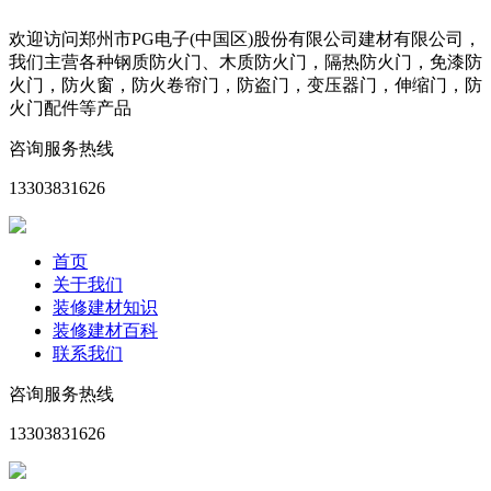
欢迎访问郑州市PG电子(中国区)股份有限公司建材有限公司，
我们主营各种钢质防火门、木质防火门，隔热防火门，免漆防
火门，防火窗，防火卷帘门，防盗门，变压器门，伸缩门，防
火门配件等产品
咨询服务热线
13303831626
首页
关于我们
装修建材知识
装修建材百科
联系我们
咨询服务热线
13303831626