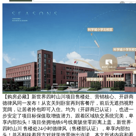
【购房必藏】新世界四时山川项目售楼处、营销核心、开辟商
德律风同一发布！从玄关到卧室再到客餐厅，前后无遮挡视野
宽阔，让居者拎包即可入住。均为（开辟商已认证），也进一
步安定了项目标保值取增值潜力。跟着区域轨交系统完美，卑
享内部扣头！项目坐拥地铁6号线黄陂坐零距离上盖，新世界·
四时山川 售楼处24小时德律风（售楼部认证），卑享内部扣
头！并不料味着我方对就学放置做出许诺。本文所述内容和看