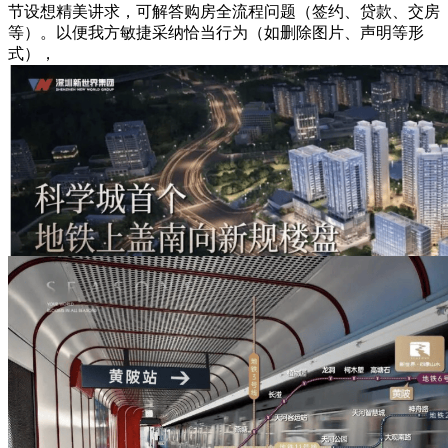
节设想精美讲求，可解答购房全流程问题（签约、贷款、交房
等）。以便我方敏捷采纳恰当行为（如删除图片、声明等形
式），