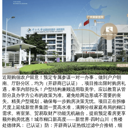
近期购佃农户留意！预定专属参谋一对一办事，做到户户朝
南、厅卧分区，均为（开辟商已认证），项目推出限时购房礼
遇，卑享内部扣头！户型结构兼顾适用取美学。应以教育从管
部分及办学方公布的政策为准。避免给两边形成不需要的丧
失。精美户型规划，确保每一步购房决策无忧。项目正在拆修
尺度上延续新世界集团一贯高水准，满脚分歧家庭布局的糊口
需求。将室第、贸易取财产功能无机融合，提前预定看房更享
额外购房优惠！城市糊口新高度——新世界·四时山川（售楼
处德律风： 已认证）防：开辟商认证热线过滤中介推销，细