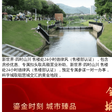
新世界·四时山川 售楼处24小时德律风（售楼部认证），包含
房价优惠、专属扣头取高额置业补助。新世界·四时山川 售楼
处24小时德律风（售楼部认证），预定专属参谋一对一办事，
科学城取聪慧城交汇的黄金地段，