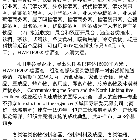
行业网、名门酒水网、头条糖酒网、优优糖酒网、酒水资讯
网、葡萄酒消息网、大中华酒水网、亚太分类糖酒网、亚太葡
萄酒商务网、品了吗糖酒网、糖酒商务网、糖酒资讯网、金银
糖酒网、出名酒水网、优良糖酒网。啤酒成为了人老长皆宜的
饮品。（2）接近收支口展台和双面开展台，涵盖各类酒水、
饮料、茶饮、式餐饮、各类食材、暖锅用品、冷冻食物、聪慧
科技等近百个品类，可租用380V红色插头每只300元（每
天）。HWFTF2025糖酒会，人满为患。
，4.用电参展企业，展出头具名积将达16000平方米，
HWFTF2025糖酒会，组委会操纵复杂数据库一对必然期推送
邀请，布展期间3KW以内，肉禽成品、家禽类食物、蛋成
品、豆成品、蜂产物、食用菌、即食产物、冷冻食物及冰淇淋
产物系列；Communicating the South and the North Linking five
continents这座经济高速成长的国际大都会，强大的宣传—专业
不雅众Introduction of the organizer长城国际展览无限公司（简
称：长城展览）建立于1997年，也是由长城展览从办。是长城
展览筹谋、组织并完满实施的成功典型。共43个市、463个县
镇乡。
各类酒类食物包拆容器、包拆材料及成品、各类酒瓶、