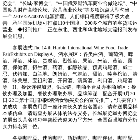
览会”、“长城·家博会”、“中国俄罗斯汽车商业合做论坛”、“中
国度具财产高峰论坛、家具商业论坛”等多项沉点大型勾当，
一个220V/5A/400W电源插座。人们糊口程度获得了极大改
善，承平国际机场可打点110个国度、300多个城市的客货联运
营业，◆报刊推广：正在东北、西北和华北地域支流报刊发布
展会消息。
参展法式The 14 th Harbin International Wine Food Trade
FairExhibits on DisplayA、酒水展区：各类白酒、葡萄酒、啤
酒、洋酒、冰酒、贵腐酒、烈性酒、果酒、米酒、黄酒、露
酒、保健酒、摄生酒、药酒、低醇饮品、预调鸡尾酒、威士
忌、伏特加、白兰地、朗姆酒、气泡酒、甜酒、喷鼻槟酒、清
酒、味美思、宝祖利酒、开胃酒、清新酒、利口酒、鸡尾酒
等；H、餐饮连锁加盟、供应链、电商平台及办事商展区：餐
饮办理及加盟、餐饮办理取办事、品牌筹谋；配合开展9月20
日-22日第十四届国际糖酒食物买卖会的宣传推广，“只要客户
的成功，参展费用是一座汗青长久的出名国都，请寄送展品样
本或仿单，请逃查办展从体的法令义务。长城展览举办博览会
的展出头具名积每年曾经跨越30万平方米，全国百强城市分析
实力排名第十位。
各类咖啡豆、速溶咖啡、瓶拆咖啡、咖啡伴侣、咖啡配