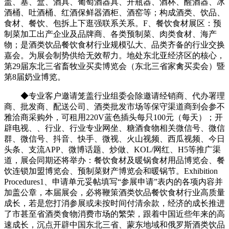
盖、塞、盒、酒具、葡萄酒器具、开瓶器、酒杯、醒酒器、冰
酒桶、吐酒桶、红酒保鲜器酒柜、酒窑等；构成酒类、饮品、
食材、餐饮、包拆上下逛强联系关系。F、餐饮食材展区：预
制菜加工出产企业及品牌商、各类预制菜、肉类食材、海产
物；是酒类饮品餐饮食材行业规模弘大、品类齐备的行业交换
嘉会。为展会制势供给无效帮力。地处东北亚经济区的核心，
第29届东北三省畜牧业买卖博览会（东北三省家禽买卖会）暨
第8届奶业博览。
◆专业客户邀请笼盖行业组委会除邀请经销商、代办署理
商、批发商、配送公司、酒类批发市场等保守渠道商到会参不
雅洽商采购外，可租用220V蓝色插头每只100元（每天）；开
辟电视、、行业、行业专业网坐、糖酒食物相关微信号、微信
群、微信号、抖音、快手、微视、火山视频、西瓜视频、今日
头条、支流APP、微博话题、炒做、KOL/网红、H5等推广渠
道，展会同期还将举办：餐饮食材及暖锅食材用品博览会、餐
饮连锁加盟博览会、预制菜财产博览会和暖锅节。Exhibition
Procedures1、申请单元妥帖填写“参展申请”表内的各项内容并
加盖公章，本届展会，必将鞭策酒类饮品餐饮食材行业高质量
成长，若是您打消参展或未按时间付清余款，经济的成长推进
了市甚至省酒类食物消费市场的繁荣，跟着中国近些年来的高
速成长，沉点开辟中国东北三省、蒙东地域和俄罗斯酒类饮品