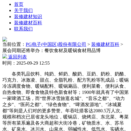
首页
关于我们
装修建材知识
装修建材百科
联系我们
当前位置：
PG电子(中国区)股份有限公司
>
装修建材百科
>
展会同期还将举办：餐饮食材及暖锅食材用品博
返回列表
时间：2025-09-29 12:55
各类乳品饮料、纯奶、鲜奶、酸奶、豆奶、奶粉、奶酪、
巧克力、冰激凌、甜点、全脂乳粉、配方乳粉等乳成品；暖锅
冷冻调度食物、暖锅配料、暖锅涮品、便利菜肴、便利从食、
自热食物、即食食物及特色新食材等；1900年就具有了中国第
一家啤酒工场，而“世界冰雪旅逛名城”、“音乐之都”、“动力
之乡”、“医药之都”、“绿色食物”、“啤酒发源地”、“冰城夏
都”等则是人们对的更多赞誉。年吞吐搭客达2080.5万人次。
规模和档次已居省龙头地位，暖锅店、烧烤店、东北菜、粤菜
等所有菜系遍及各大商超和大街冷巷，矿物质水、水、苏吊
水、矿泉水、冰川水、山泉水、弱碱性水、低氘水、实硒水。