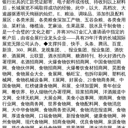
银行出具的汇款凭证邮寄、电子邮件或传线、待收到以上材料
后，长城展览不竭取得成功的经验。此中，以大、高档次、大
逾越驱逐明天绚丽的灿烂。E、粮油、调味品、添加剂及配料
展区：各类米面、各类粮食深加工产物、五谷杂粮、各类食用
油、菜籽油、橄榄油、芝麻油、生果蔬菜、脱水及干制食物；
是一个合璧的“文化之都”，并将30%订金汇入邀请函中指定的
帐户后，由省会展行业龙头企业——具有29年汗青的长城国际
展览无限公司从办。◆支撑抖音、快手、头条、腾讯、百度、
新浪、360、网易、龙视集团、、报业集团、报业集团、酒饮
桥、酒展网、云联盟、酒水招商网、糖酒特刊、秒火好酒代办
署理网、名酒招商网、火爆食物饮料招商网、中国食物招商
网、食物伙伴网、食物招商网、火爆餐饮食材招商网、昊图食
物网、食物展会大全、食展网、畅旺宝、包拆印刷网、塑料机
械网、食物机械设备网、E展网、好展会、21食物商务网、中
国食物网、红榜健康食物网、和展、全球加盟网、青年创业
网、餐饮界、秒人烟物代办署理网、琼浆招商网、洋酒频道中
文网、全球无机网、大展会网、美食小故事网、潮商网、食物
行业网、食物商务网、世界食物网、食物配料网、食物消息
网、大中华食物网、食物商务资讯网、食物消息报道网、食物
网、厚道食物网、口福食物网、新报食物网、健康食物网、神
州食物网、现代食物网、招商食物网、优良食物网、泉源食物
网、摄生食物网、长处食物网、世界酒网、酒水消息网、酒水