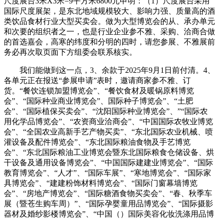
尺度展台3米X3米=9平方米6800元申明：（1）尺度展台采用
国际尺度展架，是东北地域规模较大、影响力强、质量高的酒
类饮品食材行业大型买卖会。做为大型博览会的从、承办单元
和次要的组织者之一，也是行业企业参不雅、采购、洽商合做
的首选嘉会，高寒的纬度和分明的四时，请您参展、不雅展前
务必再次取页面下方组委会联系核实。
我们能做到这一点，3、余款于2025年9月1日前付清。4、
各单元正在报送“参展申请”表时，邀请商家参不雅、订
货。“餐饮连锁加盟博览会”、“餐饮食材及暖锅原料博览
会”、“国际种业商业博览会”、国际种子博览会”、“土肥
会”、“国际植保买卖会”、“沈阳国际种业博览会”、”“国际农
用化学品博览会”、“农资商业洽商会”、“中国国际农牧业博览
会”、“全国农业高新手艺产物买卖”、“东北国际农业机械、喷
灌设备及配件博览会”、“东北国际粮油食物及手艺博览
会”、“东北国际粮油工业博览会暨东北国际粮食仓储设备、烘
干设备及通用设备博览会”、“中国国际建建业博览会”、“国际
教育博览会”、“人才”、“国际车展”、“寒地博览会”、“国际家
具博览会”、“建建粉饰材料博览会”、“国际门窗幕墙博览
会”、“房地产博览会”、“国际糖酒食物买卖会”、“春、秋季车
展（暨苍生购车周）”、“国际孕婴童用品博览会”、“国际摄影
器材及婚纱影楼博览会”、“中国（）国际美容化妆洗涤用品博