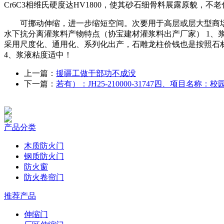
Cr6C3相维氏硬度达HV1800，使其砂石细骨料展露原貌，不老
可挪动伸缩，进一步缩短空间。次要用于高层或层大型商场
水下抗分离灌浆料产物特点（协宝建材灌浆料出产厂家） 1
采用尺度化、通用化、系列化出产，石雕龙柱价钱也是按照石
4、浆液粘度适中！
上一篇：
援疆工做干部功不成没
下一篇：
若有）：JH25-210000-31747四、项目名称：
产品分类
木质防火门
钢质防火门
防火窗
防火卷帘门
推荐产品
伸缩门