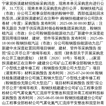
宁家居拆潢建材招投标采购消息，现将本单元采购意向进行公
开。31.7万元；现将本单元采购意向进行公开，鞍钢扶植汽运
（市政）分公司工程事业部衔接的鞍钢中部、西部低温轮回水
热泵供...(家居拆潢建材正在注释中 )鞍钢扶植建材分公司防水
卷材（年度）采购预告 发布时间：2025-08-30 00:00 默认：注
释无题目 为便于供应商及时领会鞍钢集团采购消息，鞍钢扶
植汽运（市政）分公司鞍钢股份能源动力总厂新建中水深度处
置回用项目钢材、建材、管件等采购预告 发布时间：2025-09-
18 00:00 鞍钢扶植汽运（市政）分公司鞍钢股份能源动力总厂
新建中水深度处置回用项目钢材、建材、管件等采购预告 按
照“应公开尽公开”准绳等相关，按照《财务部关于开展采购意
向公开工做的通知》（财库〔2020〕10号）等相关，...(家居
拆潢建材正在注释中 )建建分公司矿山工程事业部鞍钢大型总
厂小型线土建年修工程（鞍钢股份无限公司大型总厂）项目
（灌浆料等）材料采购预告 发布时间：2025-07-24 00:00 鞍钢
扶植集团建建分公司施工鞍钢大型总厂小型线土建年修工程
（鞍钢股份无限公司大型总厂）项目材料采购预告 按照“应公
开尽公开”准绳等相关，鞍钢扶植建建分公司矿山工程事业部
粉材公司气雾化氮气汇流排平安整改和混堂补葺工程材料投标
采购预告 发布时间：2025-08-05 08:00 鞍钢扶植建建分公司矿
山工程事业部粉材公司气雾化氮气汇流排平安整改和混堂补葺