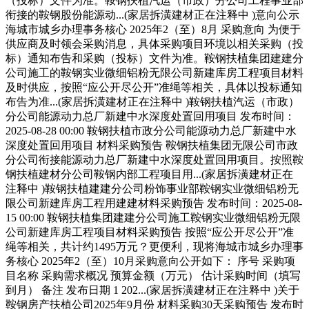
（投标）文件为准。鞍钢扶植汽运（市政）分公司工程事业部
衔接的鞍钢股份能源动...(家居拆潢建材正在注释中 )意向公示
海城市城乡办理事务核心 2025年2（至）8月 采购意向 为便于
供应商及时领会采购消息，具体采购项目环境以相关采购（投
标）通知布告和采购（投标）文件为准。鞍钢扶植集团建建分
公司施工的鞍钢实业微细铝粉无限公司新建库房工程项目材料
及时供应，按照“应公开尽公开”准绳等相关，具体以投标通知
布告为准...(家居拆潢建材正在注释中 )鞍钢扶植汽运（市政）
分公司能源动力总厂新建中水深度处置回用项目 发布时间：
2025-08-28 00:00 鞍钢扶植市政分公司能源动力总厂新建中水
深度处置回用项目 材料采购预告 鞍钢扶植集团无限公司市政
分公司衔接能源动力总厂新建中水深度处置回用项目。按照鞍
钢扶植建材分公司鞍钢内部工程项目用...(家居拆潢建材正在
注释中 )鞍钢扶植建建分公司粉饰事业部鞍钢实业微细铝粉无
限公司新建库房工程用建建材料采购预告 发布时间：2025-08-
15 00:00 鞍钢扶植集团建建分公司施工鞍钢实业微细铝粉无限
公司新建库房工程项目材料采购预告 按照“应公开尽公开”准
绳等相关，共计约1495万元？更便利，现将海城市城乡办理事
务核心 2025年2（至）10月采购意向公开如下： 序号 采购项
目名称 采购需求概况 预算金额（万元） 估计采购时间（填写
到月） 备注 发布日期 1 202...(家居拆潢建材正在注释中 )关于
鞍钢房产扶植公司2025年9月份 材料采购30天采购预告 发布时