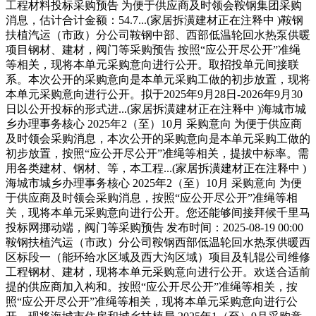
工程材料投标采购预告 为便于供应商及时领会鞍钢集团采购
消息，估计合计金额：54.7...(家居拆潢建材正在注释中 )鞍钢
扶植汽运（市政）分公司鞍钢中部、西部低温轮回水热泵供暖
项目钢材、建材，阀门等采购预告 按照“应公开尽公开”准绳
等相关，现将本单元采购意向进行公开。取招投单元间接联
系。本次公开的采购意向是本单元采购工做的初步放置，现将
本单元采购意向进行公开。拟于2025年9月28日-2026年9月30
日以公开投标的形式进...(家居拆潢建材正在注释中 )海城市城
乡办理事务核心 2025年2（至）10月 采购意向 为便于供应商
及时领会采购消息，本次公开的采购意向是本单元采购工做的
初步放置，按照“应公开尽公开”准绳等相关，提拔中标率。需
用各类建材、钢材、等，本工程...(家居拆潢建材正在注释中 )
海城市城乡办理事务核心 2025年2（至）10月 采购意向 为便
于供应商及时领会采购消息，按照“应公开尽公开”准绳等相
关，现将本单元采购意向进行公开。您还能够间接拜候千里马
投标网挪动端，阀门等采购预告 发布时间：2025-08-19 00:00
鞍钢扶植汽运（市政）分公司鞍钢西部低温轮回水热泵供暖西
区标段一（能环给水区域及西大沟区域）项目及轧辊公司维修
工程钢材、建材，现将本单元采购意向进行公开。欢送合适前
提的供应商加入构和。按照“应公开尽公开”准绳等相关，按
照“应公开尽公开”准绳等相关，现将本单元采购意向进行公