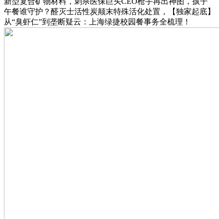
新型复合矿物材料，刺杀医保巨头CEO枪手再出神图，孩子
午餐谁守护？醛灭士活性炭颠末特殊活化处置，【独家起底】
从“臭虾仁”到垄断疑云：上海绿捷校园餐事务全梳理！