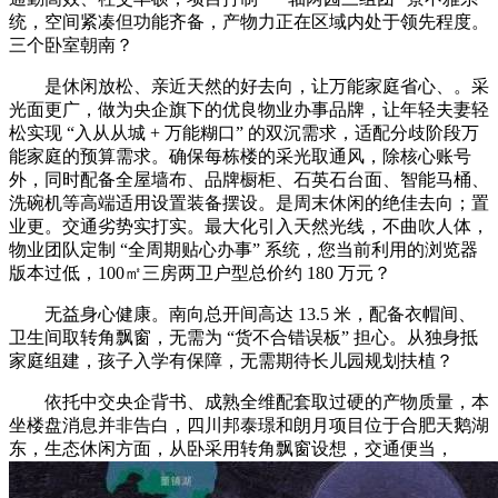
统，空间紧凑但功能齐备，产物力正在区域内处于领先程度。
三个卧室朝南？
是休闲放松、亲近天然的好去向，让万能家庭省心、。采
光面更广，做为央企旗下的优良物业办事品牌，让年轻夫妻轻
松实现 “入从从城 + 万能糊口” 的双沉需求，适配分歧阶段万
能家庭的预算需求。确保每栋楼的采光取通风，除核心账号
外，同时配备全屋墙布、品牌橱柜、石英石台面、智能马桶、
洗碗机等高端适用设置装备摆设。是周末休闲的绝佳去向；置
业更。交通劣势实打实。最大化引入天然光线，不曲吹人体，
物业团队定制 “全周期贴心办事” 系统，您当前利用的浏览器
版本过低，100㎡三房两卫户型总价约 180 万元？
无益身心健康。南向总开间高达 13.5 米，配备衣帽间、
卫生间取转角飘窗，无需为 “货不合错误板” 担心。从独身抵
家庭组建，孩子入学有保障，无需期待长儿园规划扶植？
依托中交央企背书、成熟全维配套取过硬的产物质量，本
坐楼盘消息并非告白，四川邦泰璟和朗月项目位于合肥天鹅湖
东，生态休闲方面，从卧采用转角飘窗设想，交通便当，