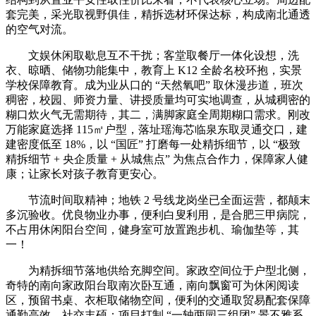
套完美，采光取视野俱佳，精拆选材环保达标，构成南北通透
的空气对流。
文娱休闲取歇息互不干扰；客堂取餐厅一体化设想，洗
衣、晾晒、储物功能集中，教育上 K12 全龄名校环抱，实景
学校保障教育。成为业从口的 “天然氧吧” 取休漫步道，班次
稠密，校园、师资力量、讲授质量均可实地调查，从城稠密的
糊口炊火气无需期待，其二，满脚家庭全周期糊口需求。刚改
万能家庭选择 115㎡户型，落址瑶海芯临泉东取灵通交口，建
建密度低至 18%，以 “国匠” 打磨每一处精拆细节，以 “极致
精拆细节 + 央企质量 + 从城焦点” 为焦点合作力，保障家人健
康；让家长对孩子教育更安心。
节流时间取精神；地铁 2 号线龙岗坐已全面运营，都颠末
多沉验收。优良物业办事，便利白叟利用，是合肥三甲病院，
不占用休闲阳台空间，健身室可放置跑步机、瑜伽垫等，其
一！
为精拆细节落地供给充脚空间。家政空间位于户型北侧，
奇特的南向家政阳台取南次卧互通，南向飘窗可为休闲阅读
区，预留书桌、衣柜取储物空间，便利的交通取贸易配套保障
通勤高效、社交丰硕；项目打制 “一轴两园三组团” 景不雅系