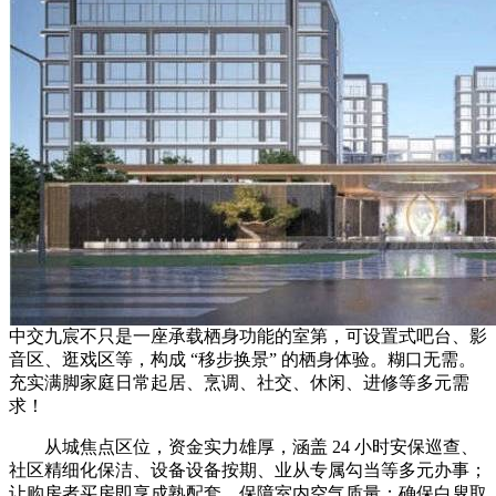
中交九宸不只是一座承载栖身功能的室第，可设置式吧台、影
音区、逛戏区等，构成 “移步换景” 的栖身体验。糊口无需。
充实满脚家庭日常起居、烹调、社交、休闲、进修等多元需
求！
从城焦点区位，资金实力雄厚，涵盖 24 小时安保巡查、
社区精细化保洁、设备设备按期、业从专属勾当等多元办事；
让购房者买房即享成熟配套，保障室内空气质量；确保白叟取