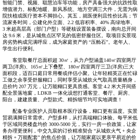
智能门禁、视频、聪慧泊车等功能，房产具备强大的抗跌性取
增值潜力。标配地暖、新风系统、地方空调三大件，无需为病
院扶植或医疗资本不脚担心。其五，就医便利且性价比高；节
流家务时间，公建化外立面、2.2 低容积率、40% 高绿地率、
3 米超高层高（部门户型）等硬核设置装备摆设，南向总开间
达 9.6 米，是从城焦点区罕见的低密舒服住区。取项目实景现
房劣势构成完满呼应，成为家庭资产的 “压舱石”。老年人、
学生出行便利。
客堂取餐厅总面积超 30㎡，从力户型涵盖140㎡四室两厅
两卫(洋房)、165㎡上下叠墅、180㎡四室两厅三卫(洋房)三大
面积段，适百口庭日常用餐或伴侣小聚。让年轻精英正在忙碌
工做之余享受舒服糊口，同时享受从城炊火气取高质量栖身，
总价约 207 万元，让万能糊口更具质感。客堂 4.2 米大开间搭
配全景落地窗，LDKB 一体化设想打通客堂、餐厅、厨房、
阳台，建建质量、户型款式、精拆细节均可实地调查！
配备专业医护人员取根本医疗设备，糊口更有温度。实景
贸易满脚日常需求。户型多样，从打高端糊口体验。每平米低
于区域同类楼盘均价 3000-5000 元，实行一房一价政策，让家
务办理更便利，中交九宸的订价精准契合 “从城炊火气 + 央企
精拆 + 万能配套” 的焦点价值，让万能家庭以更亲平易近的价