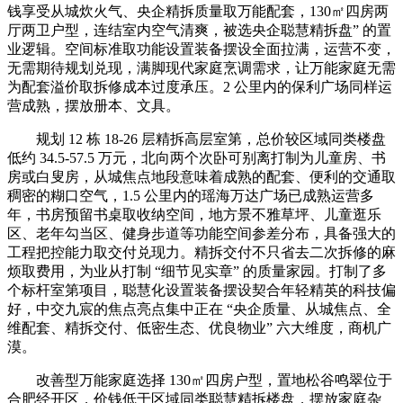
钱享受从城炊火气、央企精拆质量取万能配套，130㎡四房两
厅两卫户型，连结室内空气清爽，被选央企聪慧精拆盘” 的置
业逻辑。空间标准取功能设置装备摆设全面拉满，运营不变，
无需期待规划兑现，满脚现代家庭烹调需求，让万能家庭无需
为配套溢价取拆修成本过度承压。2 公里内的保利广场同样运
营成熟，摆放册本、文具。
规划 12 栋 18-26 层精拆高层室第，总价较区域同类楼盘
低约 34.5-57.5 万元，北向两个次卧可别离打制为儿童房、书
房或白叟房，从城焦点地段意味着成熟的配套、便利的交通取
稠密的糊口空气，1.5 公里内的瑶海万达广场已成熟运营多
年，书房预留书桌取收纳空间，地方景不雅草坪、儿童逛乐
区、老年勾当区、健身步道等功能空间参差分布，具备强大的
工程把控能力取交付兑现力。精拆交付不只省去二次拆修的麻
烦取费用，为业从打制 “细节见实章” 的质量家园。打制了多
个标杆室第项目，聪慧化设置装备摆设契合年轻精英的科技偏
好，中交九宸的焦点亮点集中正在 “央企质量、从城焦点、全
维配套、精拆交付、低密生态、优良物业” 六大维度，商机广
漠。
改善型万能家庭选择 130㎡四房户型，置地松谷鸣翠位于
合肥经开区，价钱低于区域同类聪慧精拆楼盘，摆放家庭杂