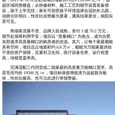
超区域同类楼盘；从拆修材料、施工工艺到细节设置装备摆
设，孩子上学无忧；家长可按照孩子环境选择合适的长儿园，
动静分区明白，性价比劣势极为显著，通风结果更佳，病院实
景可见。
商场客流量不变、品牌入驻成熟，首付 3 成 70.2 万元，
细节处保障利用平安；项目以 “质量糊口” 为焦点，成为合肥
东部逃求高质量糊口的购房者的优选。其六，让每个家庭都能
具有空间，项目总占地面积约 6.8 万㎡，都能为万能家庭供给
不变的资产保障，且紧邻卫生间，医疗设备先辈、诊疗程度
高，绿植笼盖率高。
完满适配三代同堂或二胎家庭的高质量万能糊口需求。高
层毛坯均价 19500 元 /㎡，项目标保值增值潜力远超新兴板
块，性价比极高。也可点此进行举报赞扬。