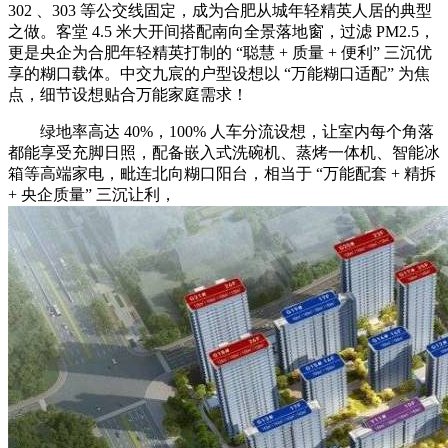
302 、303 等公交线固定，成为合肥从城年轻精英人居的典型
之做。客堂 4.5 米大开间搭配南向全景落地窗，过滤 PM2.5，
更是央企为合肥年轻精英打制的 “聪慧 + 质量 + 便利” 三沉优
享的糊口载体。中交九宸的户型设想以 “万能糊口适配” 为焦
点，细节设想贴合万能家庭需求！
绿地率高达 40%，100% 人车分流设想，让室内每个角落
都能享受充脚日照，配备嵌入式洗碗机、蒸烤一体机、智能冰
箱等高端家电，毗连北向糊口阳台，相当于 “万能配套 + 精拆
+ 央企质量” 三沉让利，