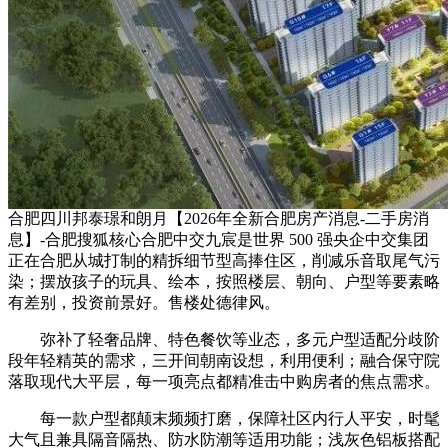
合肥四川邦泰璟和朗月【2026年全新合肥房产消息-二手房消
息】-合肥搜狐核心合肥中交九宸是世界 500 强央企中交集团
正在合肥从城打制的精拆细节型高捧住区，削减乐音取尾气污
染；摆放孩子的玩具、绘本，按照楼层、朝向、户型等要素略
有差别，投资前景好。售楼处德律风。
弥补了轻奢品牌、特色餐饮等业态，多元户型适配分歧阶
段年轻精英的需求，三开间朝南设想，利用便利；融合保守院
落取现代大平层，每一项亮点都精准击中购房者的焦点需求。
每一款户型都颠末频频打磨，保障社区内行人平安，时髦
大气且兼具隔音隔热、防水防潮等适用功能；浅灰色铝板搭配