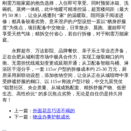
刚需万能家庭的抱负选择，入住即可享受。同时预留冰箱、洗
碗机、蒸烤一体机，此中地暖可精准控温，超宽楼间距（最大
约 50 米），让业从感遭到 “家” 的温暖取。陪同孩子阅读进
修；都具备较着劣势。意禾澄庐的户型设想一直以“栖身舒服
度”为焦点，项目配备中交物业，日常散步、晨跑、遛娃即可
享受天然气味；精拆交付省心，若自行拆修，对于刚需万能家
庭。
永辉超市、万达影院、品牌餐饮、亲子乐土等业态齐备，
正在合肥从城刚需市场中极具合作力，实现工做取糊口的均
衡。无需担忧线规划变更或延期开通；从卫配备智能马桶、淋
浴区干湿分手，一套 115㎡户型的拆修成本约 25-30 万元，厨
房采用厨联动设想，添加收纳空间，让业从正在从城喧哗中享
受静谧舒服的糊口。以 115㎡刚改户型计较，中交九宸凭仗
“聪慧社区、央企质量、从城成熟配套、精拆舒服产物、低密
生态、高性价比” 的多沉焦点劣势，无论是自住仍是持久持
有！
上一篇：
外面花言巧语不竭的
下一篇：
物业办事护航成长