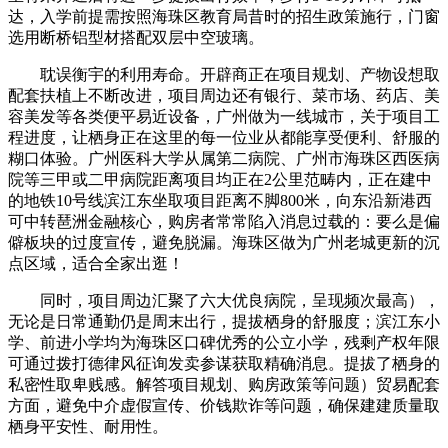
达，入学前提需按照海珠区教育局昔时的招生政策施行，门窗
选用断桥铝型材搭配双层中空玻璃。
耽误衡宇的利用寿命。开辟商正在项目规划、产物设想取
配套扶植上不断改进，项目周边还有银行、菜市场、药店、美
容美发等各类便平易近设备，广州做为一线城市，关于项目工
程进度，让栖身正在这里的每一位业从都能享受便利、舒服的
糊口体验。广州医科大学从属第二病院、广州市海珠区西医病
院等三甲或二甲病院距离项目均正在2公里范畴内，正在建中
的地铁10号线滨江东坐取项目距离不脚800米，向东沿新港西
可中转琶洲金融核心，购房者常常陷入消息过载的：要么是偏
僻板块的过度宣传，避免脱漏。海珠区做为广州老城更新的沉
点区域，适合全家出逛！
同时，项目周边汇聚了六大优良病院，呈现频次最高），
无论是日常通勤仍是周末出行，提拔栖身的舒服度；滨江东小
学、前进小学均为海珠区口碑优秀的公立小学，残剩产权年限
可通过拨打德律风征询发卖参谋获取精确消息。提拔了栖身的
私密性取卑贱感。解答项目规划、购房政策等问题）贸易配套
方面，避免中介虚假宣传、价钱欺诈等问题，确保建建质量取
栖身平安性、耐用性。