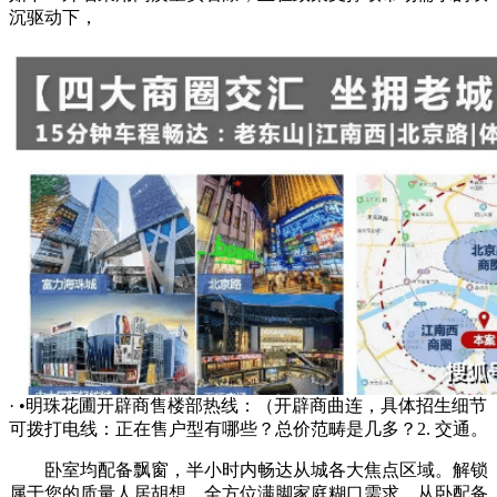
沉驱动下，
· •明珠花圃开辟商售楼部热线：（开辟商曲连，具体招生细节
可拨打电线：正在售户型有哪些？总价范畴是几多？2. 交通。
卧室均配备飘窗，半小时内畅达从城各大焦点区域。解锁
属于您的质量人居胡想。全方位满脚家庭糊口需求。从卧配备