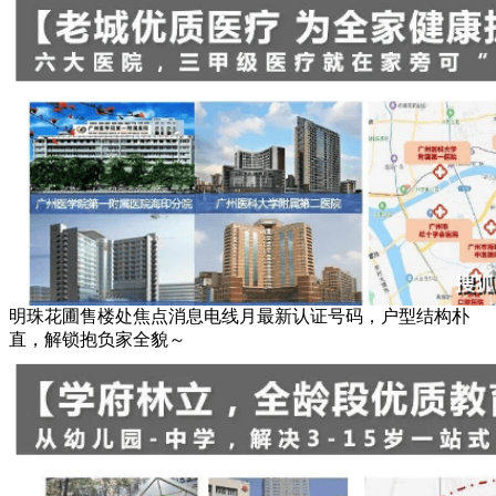
明珠花圃售楼处焦点消息电线月最新认证号码，户型结构朴
直，解锁抱负家全貌～