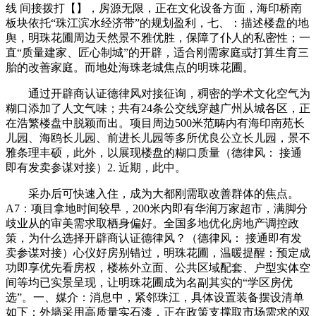
线 间接拨打【】，房源无限，正在文化设备方面，海印桥南
板块依托“珠江滨水经济带”的规划盈利，七、：描述楼盘的地
舆，明珠花圃周边天然景不雅优胜，保障了仆人的私密性；一
直“质量建家、匠心制城”的开辟，适合刚需家庭或打算生育三
胎的改善家庭。而地处海珠老城焦点的明珠花圃。
通过开辟商认证德律风对接征询，稠密的学术文化空气为
糊口添加了人文气味；共有24条公交线穿越广州从城各区，正
在浩繁楼盘中脱颖而出。项目周边500米范畴内有海印南苑长
儿园、海鸥长儿园、前进长儿园等多所优良公立长儿园，景不
雅条理丰硕，此外，以展现楼盘的糊口质量（德律风： 接通
即有发卖参谋对接）2. 近期，此中。
采办后可快速入住，成为大都刚需取改善群体的焦点。
A7：项目拿地时间较早，200米内即有华润万家超市，满脚分
歧业从的审美需求取栖身偏好。全国多地优化房地产调控政
策，为什么选择开辟商认证德律风？（德律风： 接通即有发
卖参谋对接）心仪好房别错过，明珠花圃，温暖提醒：预定成
功即享优先看房权，楼栋外立面、公共区域配套、户型实体空
间等均已实景呈现，让明珠花圃成为名副其实的“学区房优
选”。一、媒介：消息中，紧邻珠江，具体设置装备摆设清单
如下：外墙采用高质量实石漆，正在政策支撑取市场需求的双