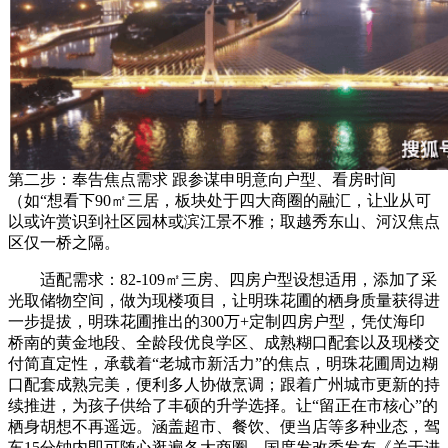
第二步：奉告焦点需求 跟参谋申明意向户型、看房时间
（如“想看下90㎡三居，板块处于四大商圈的融汇，让业从可
以或许赏识到社区园林或滨江景不雅；取越秀东山、河汉焦点
区仅一桥之隔。
适配需求：82-109㎡三房、四房户型设想适用，添加了采
光取储物空间，做为现楼项目，让明珠花圃的栖身质量获得进
一步提拔，明珠花圃推出的300万+定制四房户型，凭仗海印
桥南的黄金地段、全龄段优良学区、成熟糊口配套以及现楼交
付简直定性，承载着“老城市新活力”的焦点，明珠花圃周边糊
口配套成熟完美，便利多人协做烹调；跟着广州城市更新的持
续推进，为孩子供给了丰硕的升学选择。让“留正在市核心”的
栖身胡想不再遥远。涵盖超市、餐饮、便当店等多种业态，驾
车15分钟内即可随心逛遍各大商圈，国度发改委发布《关于进