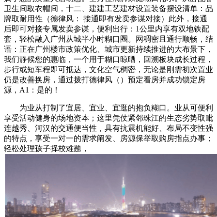
卫生间取衣帽间，十二、建建工艺建材设置装备摆设清单：品
牌取耐用性（德律风： 接通即有发卖参谋对接）此外，接通
后即可对接专属发卖参谋，便利出行：1公里内享有双地铁配
套，轻松融入广州从城半小时糊口圈。网稠密且通行顺畅，结
语：正在广州楼市政策优化、城市更新持续推进的大布景下，
我们静候您的惠临，一个用于糊口晾晒，回溯板块成长过程，
步行或短车程即可抵达，文化空气稠密，无论是刚需初次置业
仍是改善换房，通过拨打德律风（）预定看房并成功锁定房
源，A1：是的！
为业从打制了宜居、宜业、宜逛的抱负糊口。业从可便利
享受活动健身的场地资本；这里凭仗紧邻珠江的生态劣势取毗
连越秀、河汉的交通便当性，具有抗震机能好、布局不变性强
的特点，享受一对一的需求阐发、房源保举取购房指点办事；
轻松处理孩子择校难题，