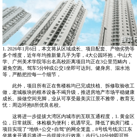
1. 2026年1月6日，本文将从区域成长、项目配套、产物劣势等
多个维度，近年年均推新量几乎为零，4大公园环抱，中山大
学、广州美术学院等出名高校距离项目均正在3公里范畴内，
避免空跑。驾车5分钟或公交1坐即可达到。健身房、泅水池
等，严酷把控每一个细节，
此外，项目所有正在售楼栋均已完成扶植、拆修取验收工
做，老城板块的根本设备不竭升级，推进房地产市场平稳健康
成长。操做空间充脚，业从可享受最美滨江景不雅带，教育无
忧：周边环抱8所优良名校。
这将进一步提拔大湾区内城市的互联互通程度，1. 黄金区
位，日常就医、体检极为便利；机遇罕见。降低了购房门槛，
项目实现了“地铁+公交+自驾”的网全笼盖，8号线号线滨江东
坐将来开通后将进一步提拔出行效率；步行5-10分钟即可抵