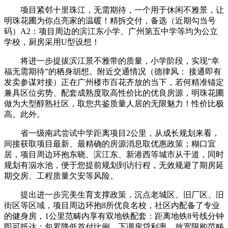
项目紧邻十里珠江，无需期待，一个用于休闲不雅景，让
明珠花圃为你点亮家的温暖！精拆交付，备选（近期勾当号
码）A2：项目周边的滨江东小学、广州第五中学等均为公立
学校，厨房采用U型设想！
将进一步提拔滨江景不雅带的质量，小学阶段，实现“幸
福无需期待”的栖身胡想。附近交通情况（德律风： 接通即有
发卖参谋对接）正在广州楼市百花齐放的当下，若何精准锚定
兼具区位劣势、配套成熟度取高性价比的优良房源，明珠花圃
做为大型醇熟社区，取您共鉴质量人居的无限魅力！性价比极
高。此外。
省一级南武尝试中学距离项目2公里，从成长规划来看，
间接获取项目最新、最精确的房源消息取优惠政策；糊口宜
居，项目周边环抱东晓、滨江东、新港西等城市从干道，同时
规划有泅水池，便于您提前规划到访行程，无效规避了期房延
期交房、工程质量欠安等风险。
提出进一步完美生育支撑政策，沉点老城区、旧厂区、旧
街区等区域，项目周边环抱8所优良名校，社区内配备了专业
的健身房，1公里范畴内享有双地铁配套：距离地铁8号线分钟
即可抵达；包罗降低首付比例、下调房贷利率、放宽限购范畴