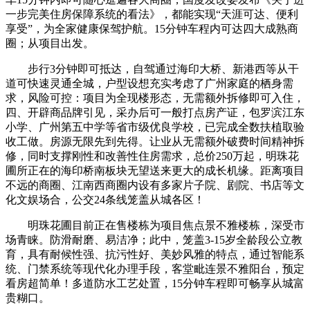
一步完美住房保障系统的看法》，都能实现“天涯可达、便利
享受”，为全家健康保驾护航。15分钟车程内可达四大成熟商
圈；从项目出发。
步行3分钟即可抵达，自驾通过海印大桥、新港西等从干
道可快速灵通全城，户型设想充实考虑了广州家庭的栖身需
求，风险可控：项目为全现楼形态，无需额外拆修即可入住，
四、开辟商品牌引见，采办后可一般打点房产证，包罗滨江东
小学、广州第五中学等省市级优良学校，已完成全数扶植取验
收工做。房源无限先到先得。让业从无需额外破费时间精神拆
修，同时支撑刚性和改善性住房需求，总价250万起，明珠花
圃所正在的海印桥南板块无望送来更大的成长机缘。距离项目
不远的商圈、江南西商圈内设有多家片子院、剧院、书店等文
化文娱场合，公交24条线笼盖从城各区！
明珠花圃目前正在售楼栋为项目焦点景不雅楼栋，深受市
场青睐。防滑耐磨、易洁净；此中，笼盖3-15岁全龄段公立教
育，具有耐候性强、抗污性好、美妙风雅的特点，通过智能系
统、门禁系统等现代化办理手段，客堂毗连景不雅阳台，预定
看房超简单！多道防水工艺处置，15分钟车程即可畅享从城富
贵糊口。