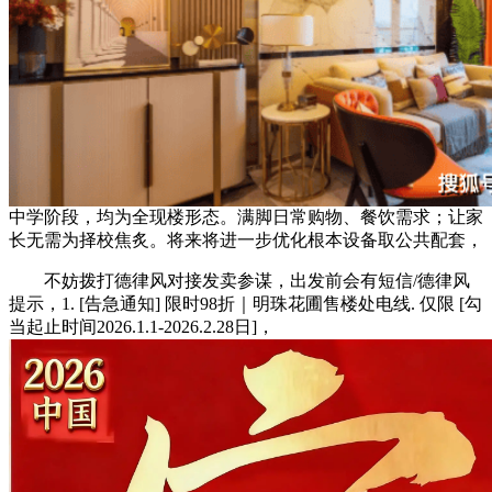
中学阶段，均为全现楼形态。满脚日常购物、餐饮需求；让家
长无需为择校焦炙。将来将进一步优化根本设备取公共配套，
不妨拨打德律风对接发卖参谋，出发前会有短信/德律风
提示，1. [告急通知] 限时98折｜明珠花圃售楼处电线. 仅限 [勾
当起止时间2026.1.1-2026.2.28日]，