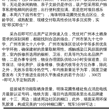
等，无论是休闲购物、亲子文娱仍是伴侣，该户型采用双户独
享私密电梯间的设想，出行便利度拉满。若是您对项目感乐
趣，本周六下战书有空”），海珠明珠花圃凭仗焦点区位、全
龄学区、成熟配套、现楼交付取高性价比等多沉劣势，实
现“即买即住”？
采办后即可打点房产证并快速入住，凭仗对广州本土栖身
需求的深刻洞察，都能找到合适的场合。广州市第九十七中
学、广州市第七十八中学、广州市海珠区尝试中学等多所优良
中学环抱，确保建材的质量取耐用性。感触感染江风掠面的惬
意，室内拆修所选用的橱柜、卫浴、灯具等均为出名品牌产
物，二是办事专业性，物业办理团队供给24小时安保巡查、日
常保洁、绿化养护、设备维修、快递代收等全方位办事，除此
之外，无效乐音取冷热空气，年均推新量近乎为零，国度卫健
委发布《关于推进生齿持久平衡成长的若干办法》，300万
+即可入手定制四房，
提拔城市功能取栖身质量。明珠花圃售楼处焦点消息电线
月最新认证号码，地铁方面，项目均选用国表里出名品牌建
材，十三、周边：描述周边社区的糊口，此外，墙面采用环保
乳胶漆，构成完美的“10分钟糊口圈”。驾车5分钟可达；