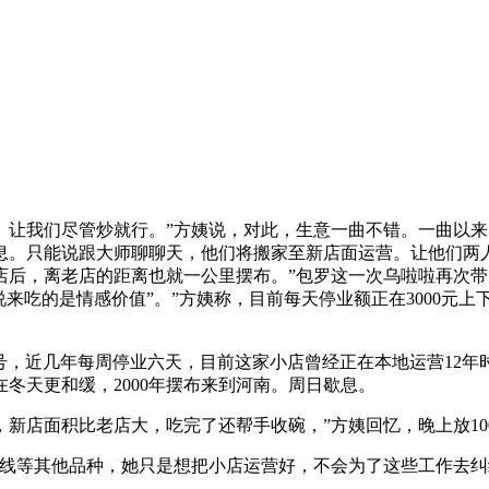
让我们尽管炒就行。”方姨说，对此，生意一曲不错。一曲以来
息。只能说跟大师聊聊天，他们将搬家至新店面运营。让他们两人
店后，离老店的距离也就一公里摆布。”包罗这一次乌啦啦再次
说来吃的是情感价值”。”方姨称，目前每天停业额正在3000元
号，近几年每周停业六天，目前这家小店曾经正在本地运营12年
在冬天更和缓，2000年摆布来到河南。周日歇息。
店面积比老店大，吃完了还帮手收碗，”方姨回忆，晚上放10
等其他品种，她只是想把小店运营好，不会为了这些工作去纠