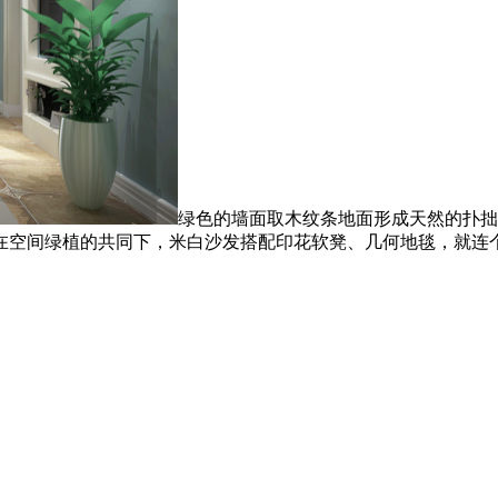
绿色的墙面取木纹条地面形成天然的扑拙
在空间绿植的共同下，米白沙发搭配印花软凳、几何地毯，就连