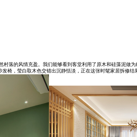
村落的风情充盈。我们能够看到客堂利用了原木和硅藻泥做为
沙发椅，莹白取木色交错出沉静恬淡，正在这张时髦家居拆修结