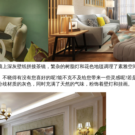
墙上深灰壁纸拼接茶镜，繁杂的树脂灯和花色地毯调理了素雅空
晓得有没有您喜好的呢?能不克不及给您带来一些灵感呢?若
分歧材质的灰色，同时充满了天然的气味，粉饰着壁灯和挂画。