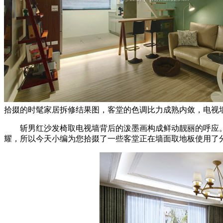
拾掇的时髦家居拆修结果图，客堂的色调比力成熟内敛，电视
斩男红沙发椅取电视墙背后的泼墨画构成鲜动靓丽的呼应。不
耀，所以今天小编为您拾掇了一些客堂正在墙面取地板使用了