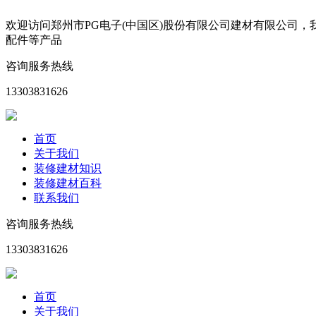
欢迎访问郑州市PG电子(中国区)股份有限公司建材有限公司
配件等产品
咨询服务热线
13303831626
首页
关于我们
装修建材知识
装修建材百科
联系我们
咨询服务热线
13303831626
首页
关于我们