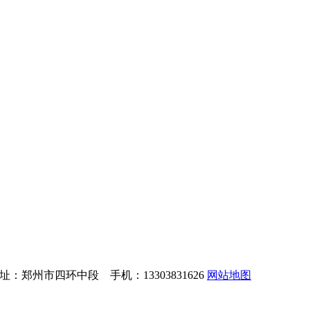
：郑州市四环中段 手机：13303831626
网站地图